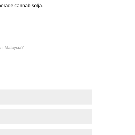
aherade cannabisolja.
s i Malaysia?