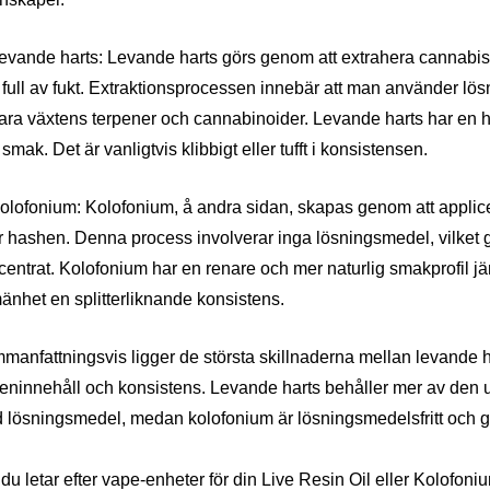
Levande harts: Levande harts görs genom att extrahera cannabis
full av fukt. Extraktionsprocessen innebär att man använder lös
ara växtens terpener och cannabinoider. Levande harts har en hö
smak. Det är vanligtvis klibbigt eller tufft i konsistensen.
Kolofonium: Kolofonium, å andra sidan, skapas genom att appl
r hashen. Denna process involverar inga lösningsmedel, vilket gö
entrat. Kolofonium har en renare och mer naturlig smakprofil jä
änhet en splitterliknande konsistens.
manfattningsvis ligger de största skillnaderna mellan levande h
peninnehåll och konsistens. Levande harts behåller mer av den 
 lösningsmedel, medan kolofonium är lösningsmedelsfritt och ge
u letar efter vape-enheter för din Live Resin Oil eller Kolofonium