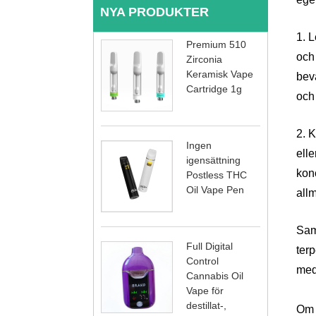
NYA PRODUKTER
1. 
Premium 510
och 
Zirconia
Keramisk Vape
bev
Cartridge 1g
och 
2. 
Ingen
elle
igensättning
konc
Postless THC
Oil Vape Pen
allm
Sam
Full Digital
ter
Control
med
Cannabis Oil
Vape för
destillat-,
Om d