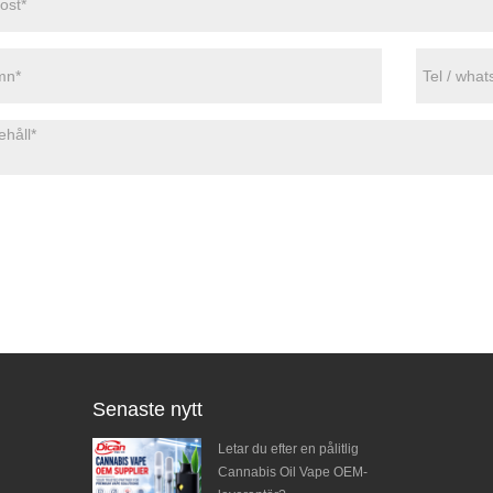
Senaste nytt
ax Vape Pen |
Letar du efter en pålitlig
n smak, smart
Cannabis Oil Vape OEM-