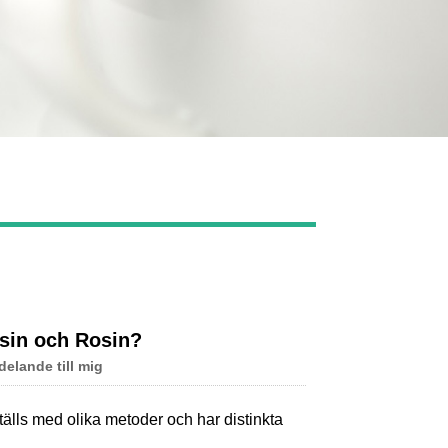
Live
esin och Rosin?
elande till mig
älls med olika metoder och har distinkta