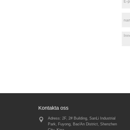
Kontakta oss
Adress: 2F, 2# Building, SanLi Industrial
Glas Globe W
Park, Fuyong, Bao'An District, Shenzhen
Dab Pen – re
City, Kina