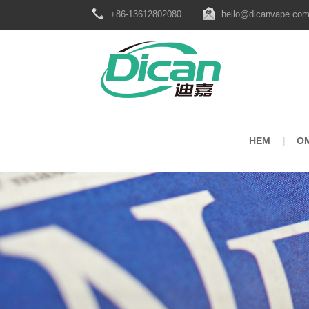
+86-13612802080
hello@dicanvape.co
HEM
O