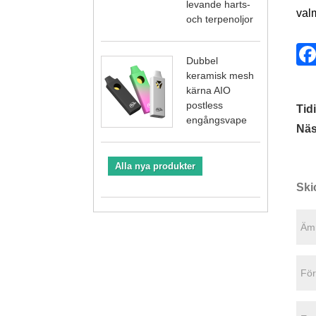
levande harts-
valm
och terpenoljor
Dubbel
keramisk mesh
kärna AIO
postless
Tid
engångsvape
Näs
Alla nya produkter
Ski