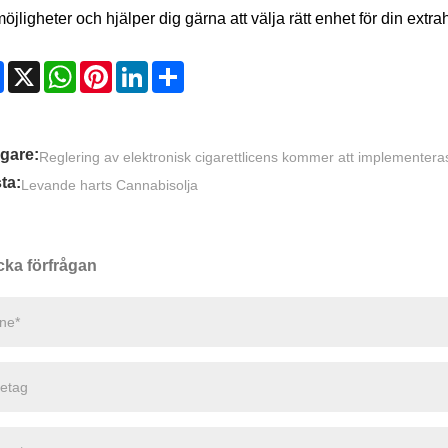
öjligheter och hjälper dig gärna att välja rätt enhet för din extr
Facebook
X
WhatsApp
Pinterest
LinkedIn
Share
igare:
Reglering av elektronisk cigarettlicens kommer att implementera
ta:
Levande harts Cannabisolja
cka förfrågan