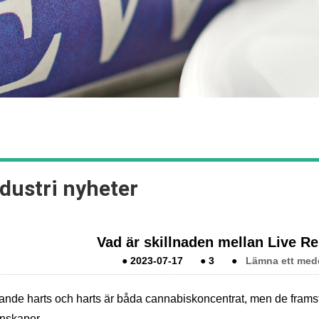
dustri nyheter
Vad är skillnaden mellan Live R
●
2023-07-17
●
3
●
Lämna ett medd
ande harts och harts är båda cannabiskoncentrat, men de framst
nskaper.