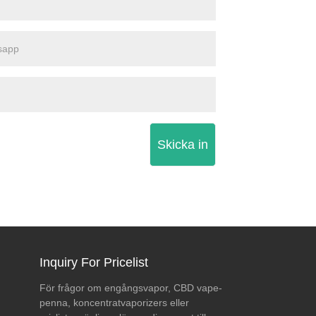
Skicka in
Inquiry For Pricelist
För frågor om engångsvapor, CBD vape-
Vad Trulieves NYSE-
Hur man väljer en pålitlig
penna, koncentratvaporizers eller
notering betyder för
Cannabis Vape-