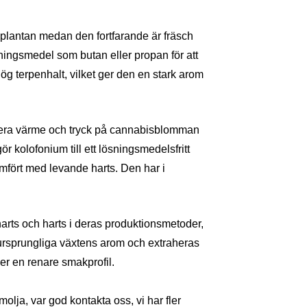
plantan medan den fortfarande är fräsch
ningsmedel som butan eller propan för att
g terpenhalt, vilket ger den en stark arom
icera värme och tryck på cannabisblomman
r kolofonium till ett lösningsmedelsfritt
mfört med levande harts. Den har i
arts och harts i deras produktionsmetoder,
ursprungliga växtens arom och extraheras
r en renare smakprofil.
olja, var god kontakta oss, vi har fler