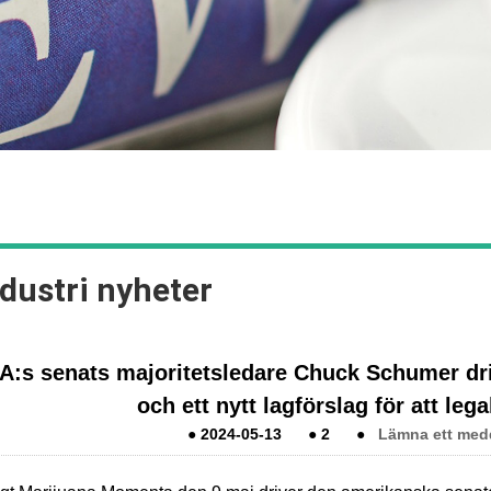
dustri nyheter
A:s senats majoritetsledare Chuck Schumer driv
och ett nytt lagförslag för att leg
●
2024-05-13
●
2
●
Lämna ett medd