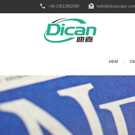
+86-13612802080
hello@dicanvape.co
HEM
O