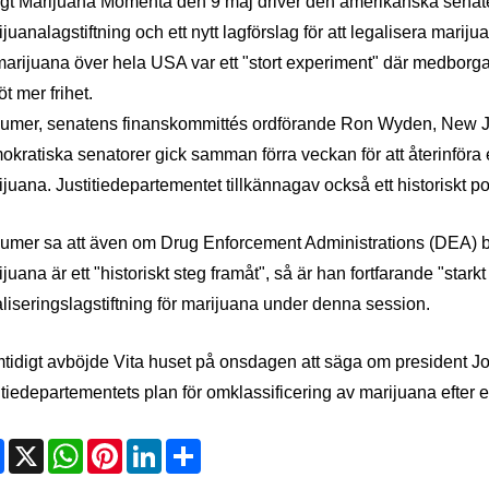
igt Marijuana Momenta den 9 maj driver den amerikanska senat
juanalagstiftning och ett nytt lagförslag för att legalisera mari
arijuana över hela USA var ett "stort experiment" där medborgar
öt mer frihet.
umer, senatens finanskommittés ordförande Ron Wyden, New J
kratiska senatorer gick samman förra veckan för att återinföra e
juana. Justitiedepartementet tillkännagav också ett historiskt po
umer sa att även om Drug Enforcement Administrations (DEA) bes
juana är ett "historiskt steg framåt", så är han fortfarande "star
liseringslagstiftning för marijuana under denna session.
tidigt avböjde Vita huset på onsdagen att säga om president J
itiedepartementets plan för omklassificering av marijuana efter 
Facebook
X
WhatsApp
Pinterest
LinkedIn
Share