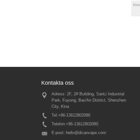
Kontakta oss
Adress: 2F, 2# Building, SanLi Industrial
Glas Globe W
Park, Fuyong, Bao'An District, Shenzhen
Dab Pen – re
City, Kina
design, bekv
vardagen
Tel:
+86-13612802080
2026/01/05
Telefon:
+86-13612802080
The Glass Globe Wax Vape Pen
har en smart vaxförstörare av g
E-post:
hello@dicanvape.com
hel keramisk värmekärna, som 