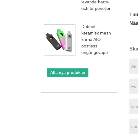
levande harts-
och terpenoljor
Tid
Näs
Dubbel
keramisk mesh
kärna AIO
postless
Ski
engångsvape
Alla nya produkter