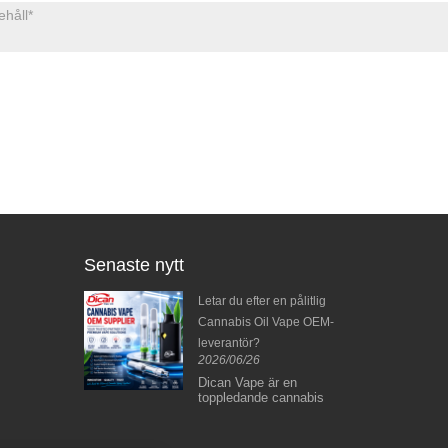
Senaste nytt
ax Vape Pen |
Letar du efter en pålitlig
n smak, smart
Cannabis Oil Vape OEM-
ämlighet i
leverantör?
2026/06/26
Dican Vape är en
toppledande cannabis
2026/06/10
 | Dab Pen
vape-hårdvarutillverkare
lasklot med en
Trulieve Cannabis
som specialiserat sig på
ger ren smak
första amerika
OEM- och ODM-lösningar