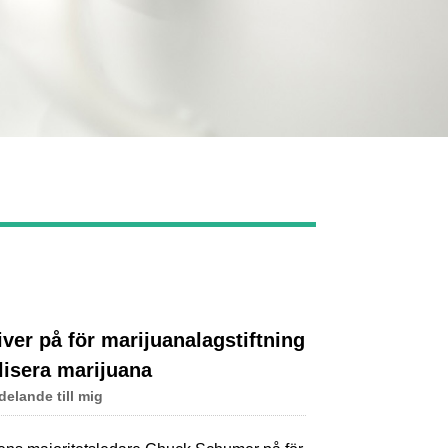
Live
er på för marijuanalagstiftning
alisera marijuana
elande till mig