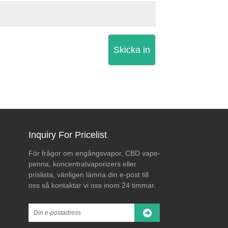
Skicka in
Inquiry For Pricelist
För frågor om engångsvapor, CBD vape-
Vad Trulieves NYSE-
Hur man väljer en pålitlig
penna, koncentratvaporizers eller
notering betyder för
Cannabis Vape-
prislista, vänligen lämna din e-post till
framtiden för
hårdvarutillverkare
2026/05/13
oss så kontaktar vi oss inom 24 timmar.
cannabisindustrin och vape-
Att välja rätt cannabis
tekniken
vape-hårdvarutillverkare är
avgörande för
 Corp. har officiellt blivit den
produktkvalitet, säkerhet
nska cannabisoperatören som
och varumärkesrykte.