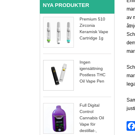
Enl
NYA PRODUKTER
mari
av m
Premium 510
Zirconia
åtnj
Keramisk Vape
Sch
Cartridge 1g
demo
mari
Ingen
Sch
igensättning
Postless THC
mari
Oil Vape Pen
lega
Sam
Full Digital
just
Control
Cannabis Oil
Vape för
destillat-,