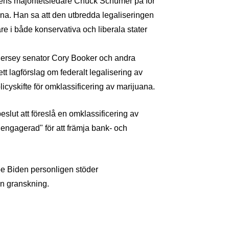
ens majoritetsledare Chuck Schumer på för
juana. Han sa att den utbredda legaliseringen
e i både konservativa och liberala stater
ersey senator Cory Booker och andra
tt lagförslag om federalt legalisering av
licyskifte för omklassificering av marijuana.
lut att föreslå en omklassificering av
kt engagerad" för att främja bank- och
oe Biden personligen stöder
en granskning.